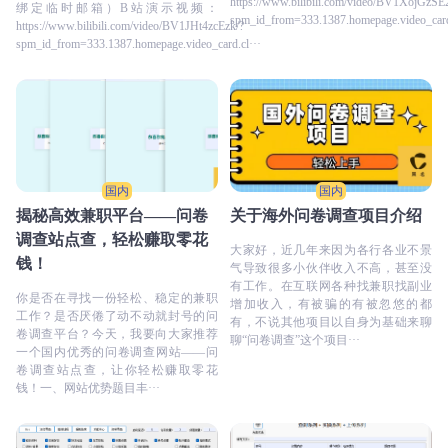
https://www.bilibili.com/video/BV1XojGzSE
绑定临时邮箱）B站演示视频：
spm_id_from=333.1387.homepage.video_card
https://www.bilibili.com/video/BV1JHt4zcEzk/?
spm_id_from=333.1387.homepage.video_card.cl···
国内
国内
揭秘高效兼职平台——问卷
关于海外问卷调查项目介绍
调查站点查，轻松赚取零花
大家好，近几年来因为各行各业不景
钱！
气导致很多小伙伴收入不高，甚至没
有工作。在互联网各种找兼职找副业
你是否在寻找一份轻松、稳定的兼职
增加收入，有被骗的有被忽悠的都
工作？是否厌倦了动不动就封号的问
有，不说其他项目以自身为基础来聊
卷调查平台？今天，我要向大家推荐
聊“问卷调查”这个项目···
一个国内优秀的问卷调查网站——问
卷调查站点查，让你轻松赚取零花
钱！一、网站优势题目丰···