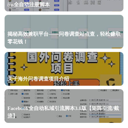
ins全自动注册脚本
揭秘高效兼职平台——问卷调查站点查，轻松赚取
零花钱！
关于海外问卷调查项目介绍
Facebook全自动私域引流脚本3.8版【矩阵引流/截
流】