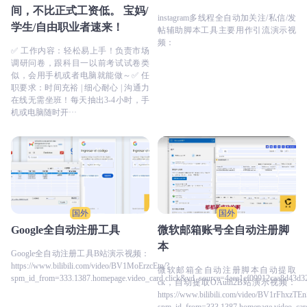
间，不比正式工资低。 宝妈/
instagram多线程全自动加关注/私信/发
学生/自由职业者速来！
帖辅助脚本工具主要用作引流演示视
频：
✅ 工作内容：轻松易上手！负责市场
调研问卷，跟科目一以前考试试卷类
似，会用手机或者电脑就能做～✅ 任
职要求：时间充裕 | 细心耐心 | 沟通力
在线无需坐班！每天抽出3-4小时，手
机或电脑随时开···
国外
国外
Google全自动注册工具
微软邮箱账号全自动注册脚
本
Google全自动注册工具B站演示视频：
https://www.bilibili.com/video/BV1MoErzcEtn/?
微软邮箱全自动注册脚本自动提取
spm_id_from=333.1387.homepage.video_card.click&vd_source=4aee1ef09912caa8d43d
ck，自动提取OAuth2B站演示视频：
https://www.bilibili.com/video/BV1rFhxzTEn