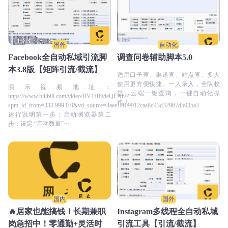
国外
自动化
Facebook全自动私域引流脚
调查问卷辅助脚本5.0
本3.8版【矩阵引流/截流】
适用口子查、渠道查、站点查、多人
使用更方便快捷。一人录入，全队收
演示视频地址：
益。云端一键查询，一键自动化操
https://www.bilibili.com/video/BV1H8vieQEAh/?
作！
spm_id_from=333.999.0.0&vd_source=4aee1ef09912caa8d43d32967d5035a3
运行说明第一步：启动浏览器第二
步：设定 “启动数量”···
国内
国外
🔥居家也能搞钱！长期兼职
Instagram多线程全自动私域
岗急招中！零通勤+灵活时
引流工具【引流/截流】