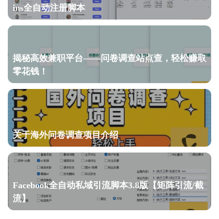
ins全自动注册脚本
揭秘高效兼职平台——问卷调查站点查，轻松赚取
零花钱！
关于海外问卷调查项目介绍
Facebook全自动私域引流脚本3.8版【矩阵引流/截
流】