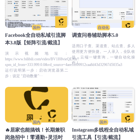
国外
自动化
Facebook全自动私域引流脚
调查问卷辅助脚本5.0
本3.8版【矩阵引流/截流】
适用口子查、渠道查、站点查、多人
使用更方便快捷。一人录入，全队收
演示视频地址：
益。云端一键查询，一键自动化操
https://www.bilibili.com/video/BV1H8vieQEAh/?
作！
spm_id_from=333.999.0.0&vd_source=4aee1ef09912caa8d43d32967d5035a3
运行说明第一步：启动浏览器第二
步：设定 “启动数量”···
国内
国外
🔥居家也能搞钱！长期兼职
Instagram多线程全自动私域
岗急招中！零通勤+灵活时
引流工具【引流/截流】