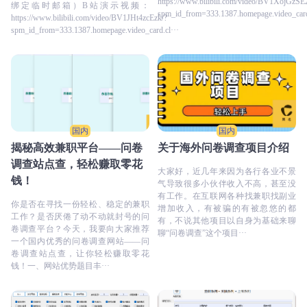
https://www.bilibili.com/video/BV1XojGzSE
绑定临时邮箱）B站演示视频：
spm_id_from=333.1387.homepage.video_card
https://www.bilibili.com/video/BV1JHt4zcEzk/?
spm_id_from=333.1387.homepage.video_card.cl···
国内
国内
揭秘高效兼职平台——问卷
关于海外问卷调查项目介绍
调查站点查，轻松赚取零花
大家好，近几年来因为各行各业不景
钱！
气导致很多小伙伴收入不高，甚至没
有工作。在互联网各种找兼职找副业
你是否在寻找一份轻松、稳定的兼职
增加收入，有被骗的有被忽悠的都
工作？是否厌倦了动不动就封号的问
有，不说其他项目以自身为基础来聊
卷调查平台？今天，我要向大家推荐
聊“问卷调查”这个项目···
一个国内优秀的问卷调查网站——问
卷调查站点查，让你轻松赚取零花
钱！一、网站优势题目丰···