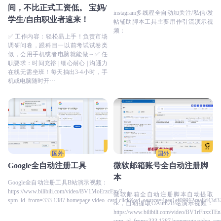
间，不比正式工资低。 宝妈/
instagram多线程全自动加关注/私信/发
学生/自由职业者速来！
帖辅助脚本工具主要用作引流演示视
频：
✅ 工作内容：轻松易上手！负责市场
调研问卷，跟科目一以前考试试卷类
似，会用手机或者电脑就能做～✅ 任
职要求：时间充裕 | 细心耐心 | 沟通力
在线无需坐班！每天抽出3-4小时，手
机或电脑随时开···
国外
国外
Google全自动注册工具
微软邮箱账号全自动注册脚
本
Google全自动注册工具B站演示视频：
https://www.bilibili.com/video/BV1MoErzcEtn/?
微软邮箱全自动注册脚本自动提取
spm_id_from=333.1387.homepage.video_card.click&vd_source=4aee1ef09912caa8d43d
ck，自动提取OAuth2B站演示视频：
https://www.bilibili.com/video/BV1rFhxzTEn