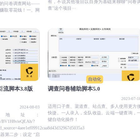
有，不说其他项目以自身为基础来聊聊“问卷
的问卷调查网站——
查”这个项目···
赚取零花钱！一、网
自动化
引流脚本3.8版
调查问卷辅助脚本5.0
2023-07-1
适用口子查、渠道查、站点查、多人使用更方
2024-08-03
快捷。一人录入，全队收益。云端一键查询，
地址：
键自动化操作！
deo/BV1H8vieQEAh/?
d_source=4aee1ef09912caa8d43d32967d5035a3
器第二步：设定 “启