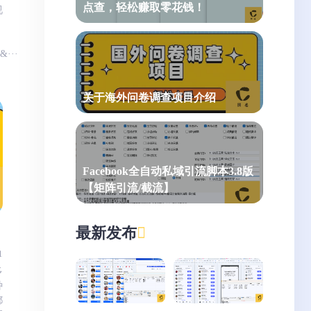
点查，轻松赚取零花钱！
视
：
k&···
关于海外问卷调查项目介绍
Facebook全自动私域引流脚本3.8版
【矩阵引流/截流】
最新发布
1
多
种
都