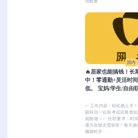
动数量”···
国内
🔥居家也能搞钱！长
中！零通勤+灵活时
低。 宝妈/学生/自
✅ 工作内容：轻松易上手
跟科目一以前考试试卷类似
就能做～✅ 任职要求：时间充
通力在线无需坐班！每天抽出
脑随时开···