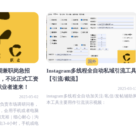
国外
期兼职岗急招
Instagram多线程全自动私域引流工
间，不比正式工资
【引流/截流】
由职业者速来！
2025-03-1
instagram多线程全自动加关注/私信/发帖辅助
2025-05-02
本工具主要用作引流演示视频：
！负责市场调研问卷，
，会用手机或者电脑
裕 | 细心耐心 | 沟
3-4小时，手机或电