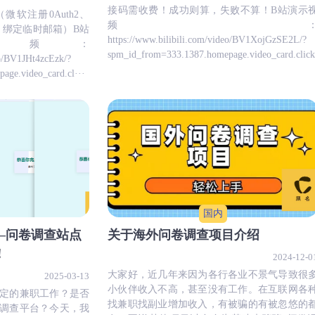
接码需收费！成功则算，失败不算！B站演示
（微软注册0Auth2、
频
、绑定临时邮箱）B站
https://www.bilibili.com/video/BV1XojGzSE2L/?
视频：
spm_id_from=333.1387.homepage.video_card.clic
eo/BV1JHt4zcEzk/?
ge.video_card.cl···
国内
—问卷调查站点
关于海外问卷调查项目介绍
！
2024-12-0
大家好，近几年来因为各行各业不景气导致很
2025-03-13
小伙伴收入不高，甚至没有工作。在互联网各
定的兼职工作？是否
找兼职找副业增加收入，有被骗的有被忽悠的
调查平台？今天，我